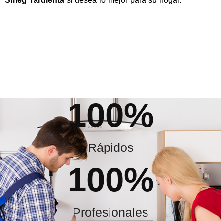
Smeg Tardienta
si desea lo mejor para su hogar.
100
%
Rápidos
100
%
Profesionales