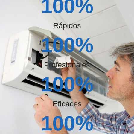
100
%
Rápidos
100
%
Profesionales
100
%
Eficaces
100
%