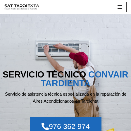
Saltar
al
contenido
SERVICIO TÉCNICO
CONVAIR
TARDIENTA
Servicio de asistencia técnica especializada en la reparación de
Aires Acondicionados en Tardienta
976 362 974